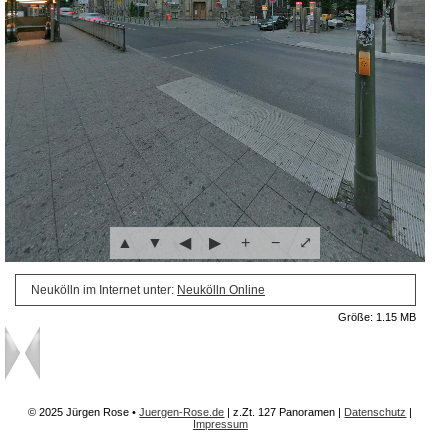
▲
▼
◀
▶
+
−
⤢
Neukölln im Internet unter:
Neukölln Online
Größe: 1.15 MB
© 2025 Jürgen Rose •
Juergen-Rose.de
| z.Zt.
127 Panoramen
|
Datenschutz
|
Impressum