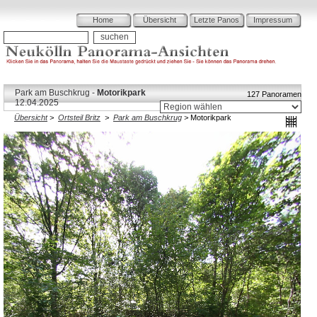
Home
Übersicht
Letzte Panos
Impressum
Park am Buschkrug -
Motorikpark
127 Panoramen
12.04.2025
Übersicht
>
Ortsteil Britz
>
Park am Buschkrug
>
Motorikpark