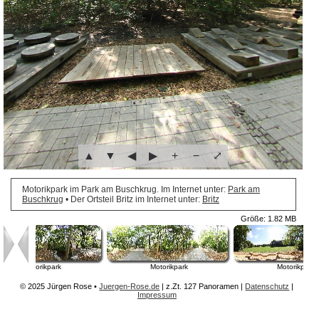
▲
▼
◀
▶
+
−
⤢
Motorikpark im Park am Buschkrug. Im Internet unter:
Park am
Buschkrug
• Der Ortsteil Britz im Internet unter:
Britz
Größe: 1.82 MB
Motorikpark
Motorikpark
Motorikpark
© 2025 Jürgen Rose •
Juergen-Rose.de
| z.Zt.
127 Panoramen
|
Datenschutz
|
Impressum