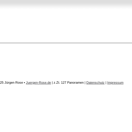
25 Jürgen Rose •
Juergen-Rose.de
| z.Zt.
127 Panoramen
|
Datenschutz
|
Impressum