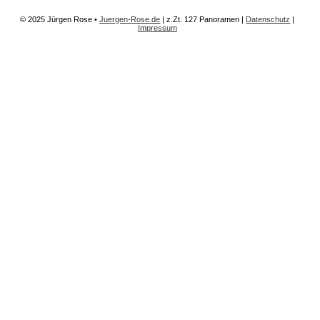
© 2025 Jürgen Rose •
Juergen-Rose.de
| z.Zt.
127 Panoramen
|
Datenschutz
|
Impressum